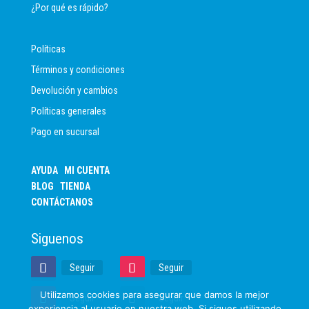
¿Por qué es rápido?
Políticas
Términos y condiciones
Devolución y cambios
Políticas generales
Pago en sucursal
AYUDA
MI CUENTA
BLOG
TIENDA
CONTÁCTANOS
Siguenos
Seguir
Seguir
Utilizamos cookies para asegurar que damos la mejor
Seguir
Seguir
experiencia al usuario en nuestra web. Si sigues utilizando