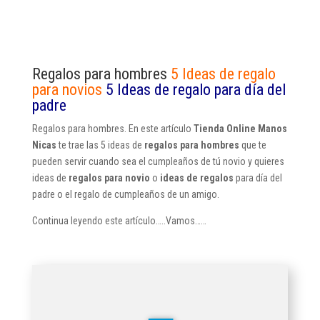
ce
ha
es
wi
m
op
o
bo
ts
se
tt
ail
y
m
ok
A
ng
er
Li
pa
pp
er
nk
rti
Regalos para hombres
5 Ideas de regalo
para novios
5 Ideas de regalo para día del
r
padre
Regalos para hombres. En este artículo
Tienda Online Manos
Nicas
te trae las 5 ideas de
regalos para hombres
que te
pueden servir cuando sea el cumpleaños de tú novio y quieres
ideas de
regalos para novio
o
ideas de regalos
para día del
padre o el regalo de cumpleaños de un amigo.
Continua leyendo este artículo…..Vamos……