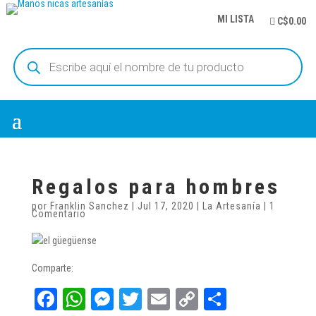
MI LISTA
C$0.00
Búsqueda
de
productos
Regalos para hombres
por
Franklin Sanchez
|
Jul 17, 2020
|
La Artesanía
|
1
Comentario
Comparte:
Fa
W
M
T
E
C
C