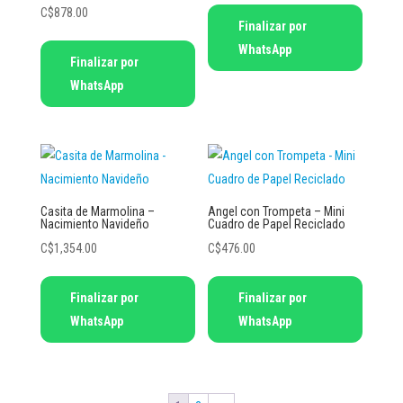
en
Este
C$
878.00
Finalizar por
la
producto
Este
WhatsApp
página
tiene
Finalizar por
producto
de
múltiples
WhatsApp
tiene
producto
variantes.
múltiples
Las
variantes.
opciones
Las
se
opciones
pueden
se
Casita de Marmolina –
Angel con Trompeta – Mini
elegir
Nacimiento Navideño
Cuadro de Papel Reciclado
pueden
en
C$
1,354.00
C$
476.00
elegir
la
en
Este
página
Finalizar por
Finalizar por
la
producto
de
WhatsApp
WhatsApp
página
tiene
producto
de
múltiples
producto
variantes.
Las