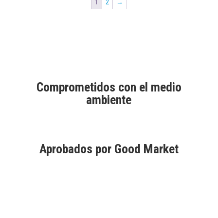
1
2
→
opciones
se
pueden
elegir
en
la
Comprometidos con el medio
página
ambiente
de
producto
Aprobados por Good Market