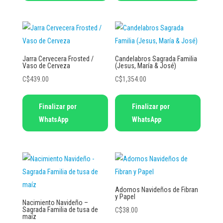
Jarra Cervecera Frosted /
Candelabros Sagrada Familia
Vaso de Cerveza
(Jesus, María & José)
C$
439.00
C$
1,354.00
Este
Finalizar por
Finalizar por
producto
WhatsApp
WhatsApp
tiene
múltiples
variantes.
Las
opciones
se
Adornos Navideños de Fibran
y Papel
pueden
Nacimiento Navideño –
Sagrada Familia de tusa de
C$
38.00
elegir
maíz