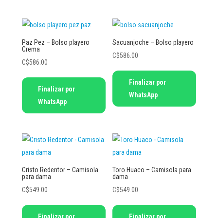
Paz Pez – Bolso playero
Sacuanjoche – Bolso playero
Crema
C$
586.00
C$
586.00
Finalizar por
Finalizar por
WhatsApp
WhatsApp
Cristo Redentor – Camisola
Toro Huaco – Camisola para
para dama
dama
C$
549.00
C$
549.00
Este
Este
Finalizar por
Finalizar por