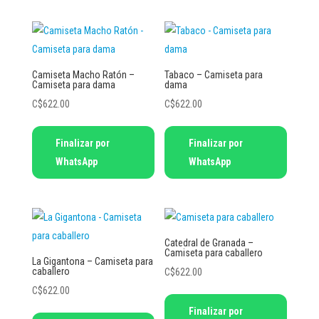
producto
producto
variantes.
variantes.
Las
Las
opciones
opciones
se
se
Camiseta Macho Ratón –
Tabaco – Camiseta para
Camiseta para dama
dama
pueden
pueden
C$
622.00
C$
622.00
elegir
elegir
en
en
Este
Este
Finalizar por
Finalizar por
la
la
producto
producto
WhatsApp
WhatsApp
página
página
tiene
tiene
de
de
múltiples
múltiples
producto
producto
variantes.
variantes.
Las
Las
opciones
opciones
Catedral de Granada –
Camiseta para caballero
se
se
La Gigantona – Camiseta para
caballero
C$
622.00
pueden
pueden
C$
622.00
elegir
elegir
Este
Finalizar por
en
en
Este
producto