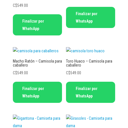
C$
549.00
elegir
elegir
Este
Finalizar por
en
en
Este
producto
Finalizar por
WhatsApp
la
la
producto
tiene
WhatsApp
página
página
tiene
múltiples
de
de
múltiples
variantes.
producto
producto
variantes.
Las
Las
opciones
opciones
se
Macho Ratón – Camisola para
Toro Huaco – Camisola para
caballero
caballero
se
pueden
C$
549.00
C$
549.00
pueden
elegir
elegir
en
Este
Este
Finalizar por
Finalizar por
en
la
producto
producto
WhatsApp
WhatsApp
la
página
tiene
tiene
página
de
múltiples
múltiples
de
producto
variantes.
variantes.
producto
Las
Las
opciones
opciones