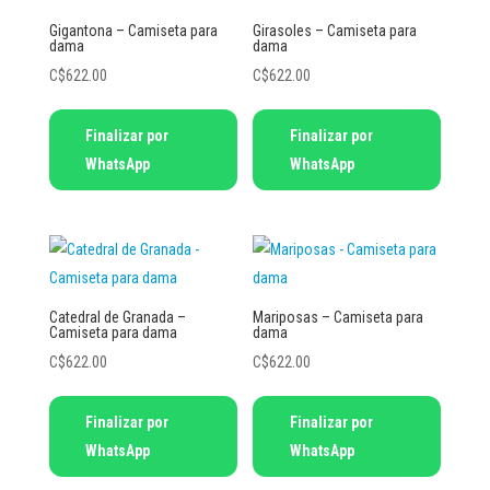
se
se
Gigantona – Camiseta para
Girasoles – Camiseta para
dama
dama
pueden
pueden
C$
622.00
C$
622.00
elegir
elegir
en
en
Este
Este
Finalizar por
Finalizar por
la
la
producto
producto
WhatsApp
WhatsApp
página
página
tiene
tiene
de
de
múltiples
múltiples
producto
producto
variantes.
variantes.
Las
Las
opciones
opciones
se
se
Catedral de Granada –
Mariposas – Camiseta para
Camiseta para dama
dama
pueden
pueden
C$
622.00
C$
622.00
elegir
elegir
en
en
Este
Este
Finalizar por
Finalizar por
la
la
producto
producto
WhatsApp
WhatsApp
página
página
tiene
tiene
de
de
múltiples
múltiples