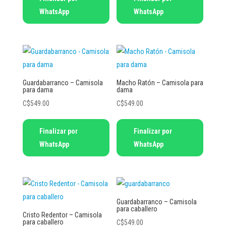
producto
producto
WhatsApp
WhatsApp
tiene
tiene
múltiples
múltiples
variantes.
variantes.
Las
Las
opciones
opciones
se
se
Guardabarranco – Camisola
Macho Ratón – Camisola para
para dama
dama
pueden
pueden
C$
549.00
C$
549.00
elegir
elegir
en
en
Este
Este
Finalizar por
Finalizar por
la
la
producto
producto
WhatsApp
WhatsApp
página
página
tiene
tiene
de
de
múltiples
múltiples
producto
producto
variantes.
variantes.
Las
Las
opciones
opciones
Guardabarranco – Camisola
para caballero
se
se
Cristo Redentor – Camisola
para caballero
C$
549.00
pueden
pueden