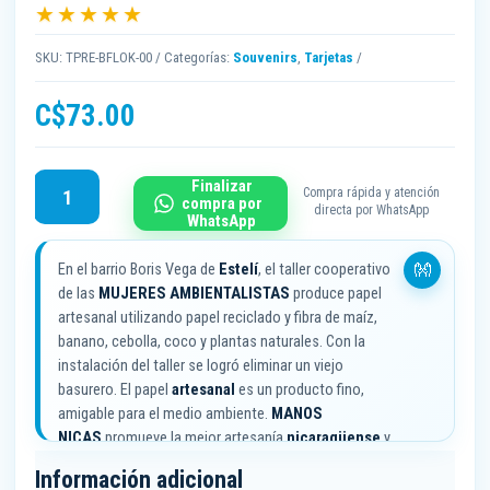
★★★★★
SKU:
TPRE-BFLOK-00
Categorías:
Souvenirs
,
Tarjetas
C$
73.00
Baile
Finalizar
Compra rápida y atención
compra por
Folklore
directa por WhatsApp
WhatsApp
-
Tarjeta
En el barrio Boris Vega de
Estelí
, el taller cooperativo
de
de las
MUJERES AMBIENTALISTAS
produce papel
papel
artesanal utilizando papel reciclado y fibra de maíz,
reciclado
banano, cebolla, coco y plantas naturales. Con la
cantidad
instalación del taller se logró eliminar un viejo
basurero. El papel
artesanal
es un producto fino,
amigable para el medio ambiente.
MANOS
NICAS
promueve la mejor artesanía
nicaragüense
y
la
protección del medio ambiente
.
Información adicional
Los
artesanos
y
artesanas
reciben
asesoría
calidad,