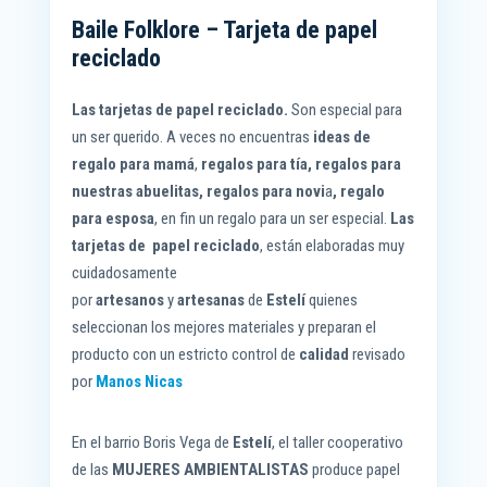
ce
ha
es
wi
m
op
o
Baile Folklore – Tarjeta de papel
bo
ts
se
tt
ail
y
m
reciclado
ok
A
ng
er
Li
pa
pp
er
nk
rti
Las tarjetas de papel
reciclado.
Son especial para
r
un ser querido. A veces no encuentras
ideas de
regalo para mamá
,
regalos para tía, regalos para
nuestras abuelitas, regalos para novi
a
, regalo
para esposa
, en fin un regalo para un ser especial.
Las
tarjetas de papel
reciclado
, están elaboradas muy
cuidadosamente
por
artesanos
y
artesanas
de
Estelí
quienes
seleccionan los mejores materiales y preparan el
producto con un estricto control de
calidad
revisado
por
Manos Nicas
En el barrio Boris Vega de
Estelí
, el taller cooperativo
de las
MUJERES AMBIENTALISTAS
produce papel