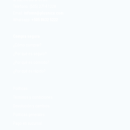
Telefono: (505) 2714 1228
Email:
infomn@plusnica.com
Whatsapp:
+
505 8632 5222
Compra segura
¿Cómo comprar?
¿Por qué es seguro?
¿Por qué es cómodo?
¿Por qué es rápido?
Políticas
Términos y condiciones
Devolución y cambios
Políticas generales
Pago en sucursal