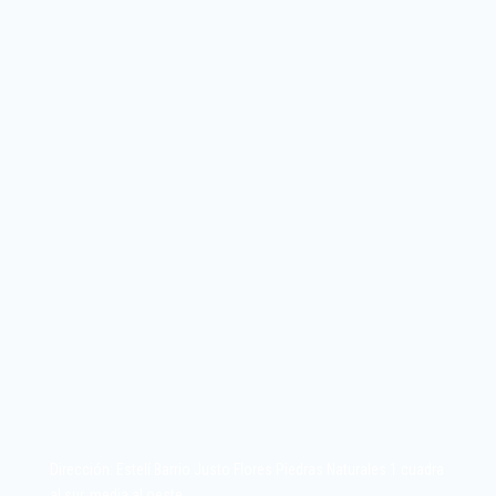
Dirección: Estelí Barrio Justo Flores Piedras Naturales 1 cuadra
al sur, media al oeste.