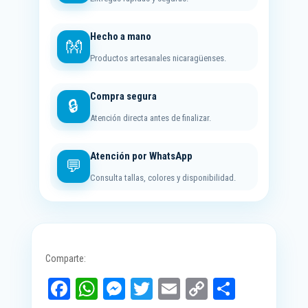
Hecho a mano
👐
Productos artesanales nicaragüenses.
Compra segura
🔒
Atención directa antes de finalizar.
Atención por WhatsApp
💬
Consulta tallas, colores y disponibilidad.
Comparte:
Fa
W
M
T
E
C
C