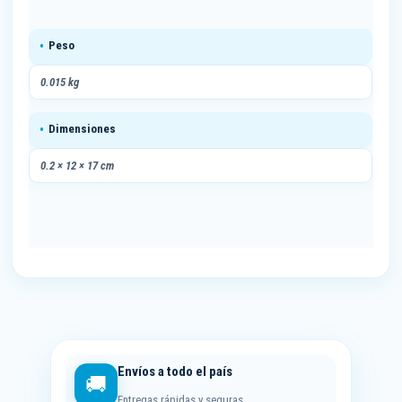
además del apoyo en la comercialización de los
productos. Así impulsamos el desarrollo sustentable
Peso
de las comunidades locales.
Manos Nicas
apoya el
desarrollo de las artesanías
auténticamente
0.015 kg
nicaragüenses
.
Dimensiones
0.2 × 12 × 17 cm
Envíos a todo el país
🚚
Entregas rápidas y seguras.