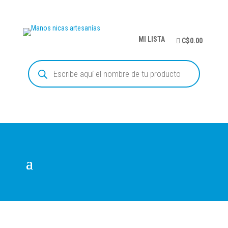
MI LISTA
C$0.00
Búsqueda
de
productos