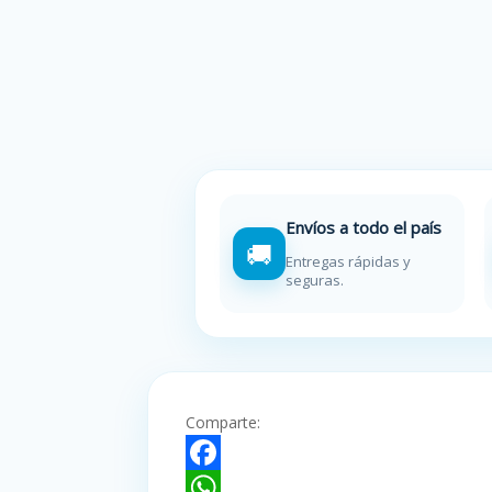
Envíos a todo el país
🚚
Entregas rápidas y
seguras.
Comparte:
F