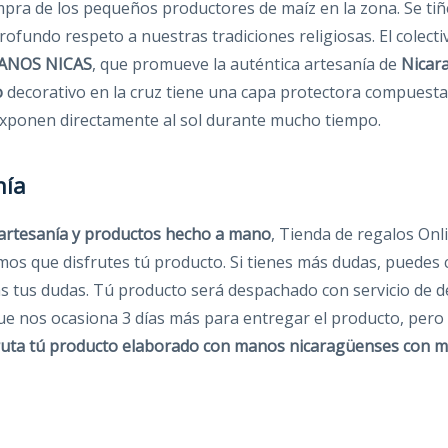
ompra de los pequeños productores de maíz en la zona. Se t
fundo respeto a nuestras tradiciones religiosas. El colect
MANOS NICAS
, que promueve la auténtica artesanía de
Nicar
o
decorativo en la cruz tiene una capa protectora compuesta d
 exponen directamente al sol durante mucho tiempo.
nía
artesanía y productos hecho a mano
, Tienda de regalos On
os que disfrutes tú producto. Si tienes más dudas, puedes 
s tus dudas. Tú producto será despachado con servicio de de
que nos ocasiona 3 días más para entregar el producto, per
ruta tú producto elaborado con manos nicaragüenses
con m