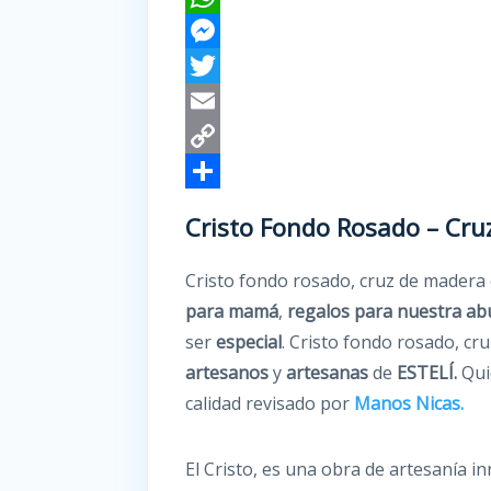
a
W
c
h
M
e
a
e
T
b
t
s
w
E
o
s
s
i
m
C
o
A
e
t
a
o
C
Cristo Fondo Rosado – Cru
k
p
n
t
i
p
o
p
g
e
l
y
m
Cristo fondo rosado, cruz de madera 
para mamá
,
regalos para nuestra ab
e
r
L
p
ser
especial
. Cristo fondo rosado, c
r
i
a
artesanos
y
artesanas
de
ESTELÍ.
Qui
n
r
calidad revisado por
Manos Nicas.
k
t
i
El Cristo, es una obra de artesanía 
r