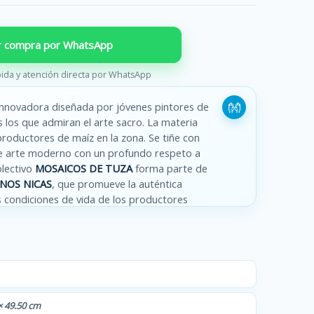
ar compra por WhatsApp
ida y atención directa por WhatsApp
 innovadora diseñada por jóvenes pintores de
s los que admiran el arte sacro. La materia
oductores de maíz en la zona. Se tiñe con
e arte moderno con un profundo respeto a
olectivo
MOSAICOS
DE TUZA
forma parte de
ANOS NICAS
, que promueve la auténtica
 condiciones de vida de los productores
 cruz tiene una capa protectora compuesta de
colores pueden sufrir cambios si se exponen
 tiempo.
 × 49.50 cm