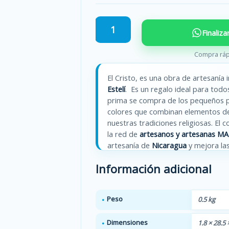
Cristo
Finaliz
Fondo
Rosado
Compra ráp
-
Cruz
El Cristo, es una obra de artesanía
de
Estelí
. Es un regalo ideal para todo
madera
prima se compra de los pequeños pr
café
colores que combinan elementos d
ovalada
nuestras tradiciones religiosas. El c
cantidad
la red de
artesanos y artesanas M
artesanía de
Nicaragua
y mejora las
locales. El
mosaico
decorativo en la
Información adicional
silicona y resina. Sin embargo, los 
directamente al sol durante mucho
Peso
0.5 kg
Dimensiones
1.8 × 28.5