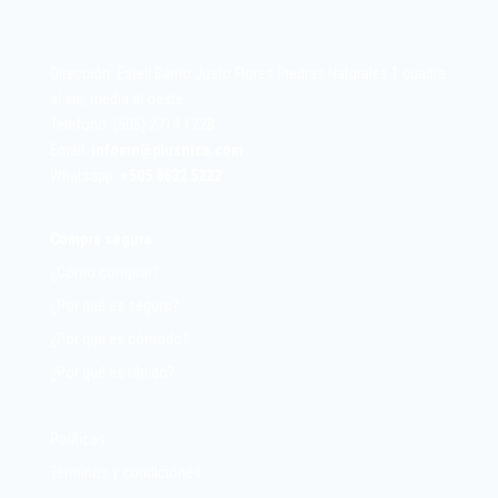
Dirección: Estelí Barrio Justo Flores Piedras Naturales 1 cuadra
al sur, media al oeste.
Telefono: (505) 2714 1228
Email:
infomn@plusnica.com
Whatsapp:
+
505 8632 5222
Compra segura
¿Cómo comprar?
¿Por qué es seguro?
¿Por qué es cómodo?
¿Por qué es rápido?
Políticas
Términos y condiciones