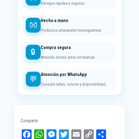
embargo, los colores pueden sufrir cambios si se
Entregas rápidas y seguras.
exponen directamente al sol durante mucho tiempo.
Hecho a mano
Somos
Manos Nicas
. Amamos a
Nicaragua
,
👐
apoyamos el desarrollo de
Productos artesanales nicaragüenses.
los
artesanos
y
artesanas
de nuestro país.
Compra segura
🔒
Atención directa antes de finalizar.
Atención por WhatsApp
💬
Consulta tallas, colores y disponibilidad.
Comparte:
Fa
W
M
T
E
C
C