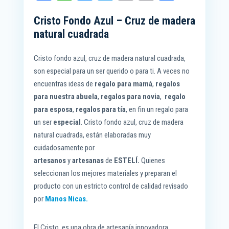
ce
ha
es
wi
m
op
o
Cristo Fondo Azul – Cruz de madera
bo
ts
se
tt
ail
y
m
natural cuadrada
ok
A
ng
er
Li
pa
pp
er
nk
rti
Cristo fondo azul, cruz de madera natural cuadrada,
r
son especial para un ser querido o para ti. A veces no
encuentras ideas de
regalo para mamá
,
regalos
para nuestra abuela
,
regalos para novia
,
regalo
para esposa
,
regalos para tía
, en fin un regalo para
un ser
especial
. Cristo fondo azul, cruz de madera
natural cuadrada, están elaboradas muy
cuidadosamente por
artesanos
y
artesanas
de
ESTELÍ.
Quienes
seleccionan los mejores materiales y preparan el
producto con un estricto control de calidad revisado
por
Manos Nicas.
El Cristo, es una obra de artesanía innovadora