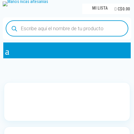
MI LISTA
C$0.00
Búsqueda
de
productos