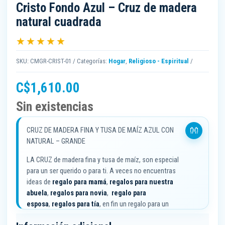
Cristo Fondo Azul – Cruz de madera
natural cuadrada
★★★★★
SKU:
CMGR-CRIST-01
Categorías:
Hogar
,
Religioso - Espiritual
C$
1,610.00
Sin existencias
CRUZ DE MADERA FINA Y TUSA DE MAÍZ AZUL CON
NATURAL – GRANDE
LA CRUZ de madera fina y tusa de maíz, son especial
para un ser querido o para ti. A veces no encuentras
ideas de
regalo para mamá
,
regalos para nuestra
abuela
,
regalos para novia
,
regalo para
esposa
,
regalos para tía
, en fin un regalo para un
ser
especial
. Nuestra CRUZ de madera fina y tusa de