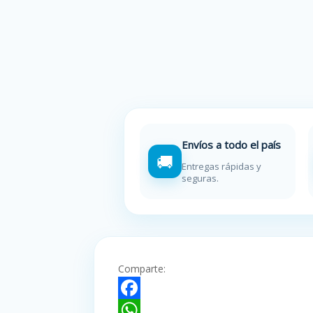
Envíos a todo el país
🚚
Entregas rápidas y
seguras.
Comparte:
F