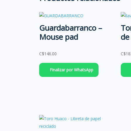
Guardabarranco –
To
Mouse pad
de
C$
146.00
C$
18
Finalizar por WhatsApp