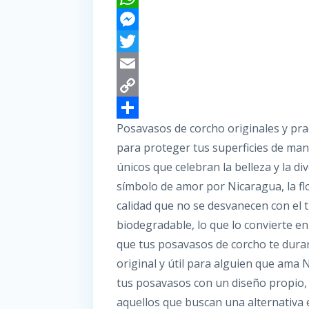
a
W
c
h
M
e
a
e
T
b
t
s
w
E
o
s
s
i
m
C
Posavasos de corcho originales y pra
o
A
e
t
a
o
C
para proteger tus superficies de mane
k
p
n
t
i
p
o
únicos que celebran la belleza y la d
p
g
e
l
y
m
símbolo de amor por Nicaragua, la fl
e
r
L
p
calidad que no se desvanecen con el 
r
i
a
biodegradable, lo que lo convierte e
n
r
que tus posavasos de corcho te durar
k
t
original y útil para alguien que ama 
tus posavasos con un diseño propio,
i
aquellos que buscan una alternativa e
r