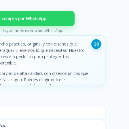
ar compra por WhatsApp
ida y atención directa por WhatsApp
cho práctico, original y con diseños que
icaragua? ¡Tenemos lo que necesitas! Nuestro
ccesorio perfecto para proteger tus
stenible.
corcho de alta calidad, con diseños únicos que
de Nicaragua. Puedes elegir entre el
el
Toro Huaco
, el símbolo de amor por
 bandera de Nicaragua. Todos los diseños
alidad que no se desvanecen con el tiempo.
? El corcho es un material natural, renovable
te en una opción amigable con el medio
istente y duradero, por lo que tus posavasos
0 cm
 Nuestros posavasos de corcho son prácticos