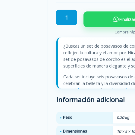
Posavasos
Finaliz
de
Corcho
Compra ráp
-
Set
¿Buscas un set de posavasos de cor
de
reflejen la cultura y el amor por N
6
set de posavasos de corcho es el a
unidades
superficies de manera elegante y so
con
diseños
Cada set incluye seis posavasos de 
culturales
celebran la belleza y la diversidad 
cantidad
Guardabarranco
, el
Macho Ratón
, 
Nicaragua, la flor sacuanjoche y la
Información adicional
están impresos con tintas de alta c
¿Por qué elegir posavasos de corcho
Peso
0.20 kg
y biodegradable, lo que lo convier
ambiente. Además, el corcho es res
Dimensiones
10 × 5 × 1
de corcho te durarán muchos años.