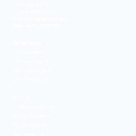
al sur, media al oeste.
Telefono: (505) 2714 1228
Email:
infomn@plusnica.com
Whatsapp:
+
505 8632 5222
Compra segura
¿Cómo comprar?
¿Por qué es seguro?
¿Por qué es cómodo?
¿Por qué es rápido?
Políticas
Términos y condiciones
Devolución y cambios
Políticas generales
Pago en sucursal