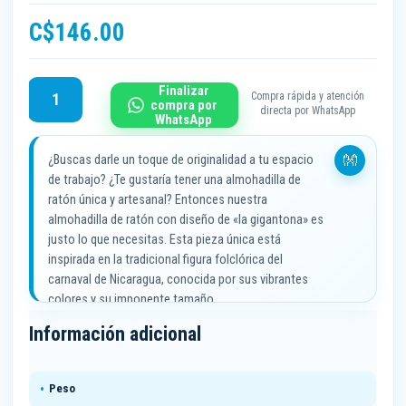
C$
146.00
La
Finalizar
Compra rápida y atención
compra por
Gigantona
directa por WhatsApp
WhatsApp
-
Almohadilla
¿Buscas darle un toque de originalidad a tu espacio
para
de trabajo? ¿Te gustaría tener una almohadilla de
mouse
ratón única y artesanal? Entonces nuestra
cantidad
almohadilla de ratón con diseño de «la gigantona» es
justo lo que necesitas. Esta pieza única está
inspirada en la tradicional figura folclórica del
carnaval de Nicaragua, conocida por sus vibrantes
colores y su imponente tamaño.
Información adicional
Además de ser un objeto decorativo llamativo,
nuestra almohadilla de ratón es altamente funcional.
Su superficie suave permite un movimiento preciso y
Peso
sin esfuerzo del cursor, lo que facilita tus tareas