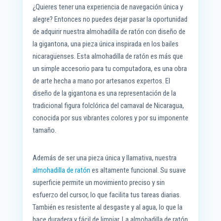
pp
er
nk
rti
¿Quieres tener una experiencia de navegación única y
alegre? Entonces no puedes dejar pasar la oportunidad
r
de adquirir nuestra almohadilla de ratón con diseño de
la gigantona, una pieza única inspirada en los bailes
nicaragüenses. Esta almohadilla de ratón es más que
un simple accesorio para tu computadora, es una obra
de arte hecha a mano por artesanos expertos. El
diseño de la gigantona es una representación de la
tradicional figura folclórica del carnaval de Nicaragua,
conocida por sus vibrantes colores y por su imponente
tamaño.
Además de ser una pieza única y llamativa, nuestra
almohadilla de ratón
es altamente funcional. Su suave
superficie permite un movimiento preciso y sin
esfuerzo del cursor, lo que facilita tus tareas diarias.
También es resistente al desgaste y al agua, lo que la
hace duradera y fácil de limpiar. La almohadilla de ratón