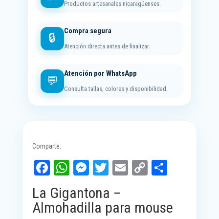
Productos artesanales nicaragüenses.
Compra segura
🔒
Atención directa antes de finalizar.
Atención por WhatsApp
💬
Consulta tallas, colores y disponibilidad.
Comparte:
Fa
W
M
T
E
C
C
ce
ha
es
wi
m
op
o
La Gigantona –
bo
ts
se
tt
ail
y
m
Almohadilla para mouse
ok
A
ng
er
Li
pa