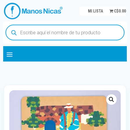
MI LISTA
C$0.00
Búsqueda
de
productos