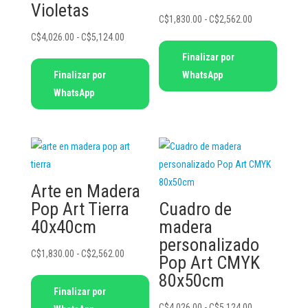
Violetas
Rango
C$
1,830.00
-
C$
2,562.00
Rango
de
C$
4,026.00
-
C$
5,124.00
Este
de
precios:
Finalizar por
Este
producto
precios:
desde
Finalizar por
WhatsApp
producto
tiene
desde
C$1,830.00
WhatsApp
tiene
múltiples
C$4,026.00
hasta
múltiples
variantes.
hasta
C$2,562.00
variantes.
Las
C$5,124.00
Las
opciones
opciones
se
se
pueden
Arte en Madera
pueden
elegir
Pop Art Tierra
Cuadro de
elegir
en
40x40cm
madera
en
la
personalizado
Rango
C$
1,830.00
-
C$
2,562.00
la
página
Pop Art CMYK
de
página
de
80x50cm
Este
precios:
Finalizar por
de
producto
producto
desde
Rango
C$
4,026.00
-
C$
5,124.00