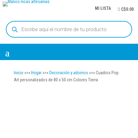
MI LISTA
C$0.00
Búsqueda
de
productos
Inicio
»>»
Hogar
»>»
Decoración y adornos
»>» Cuadros Pop
Art personalizados de 80 x 50 cm Colores Tierra