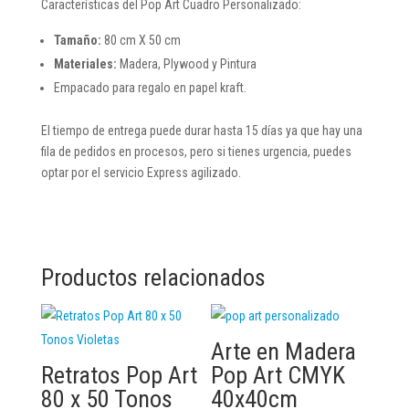
Tierra
Características del Pop Art Cuadro Personalizado:
cantidad
Tamaño:
80 cm X 50 cm
Materiales:
Madera, Plywood y Pintura
Empacado para regalo en papel kraft.
El tiempo de entrega puede durar hasta 15 días ya que hay una
fila de pedidos en procesos, pero si tienes urgencia, puedes
optar por el servicio Express agilizado.
Productos relacionados
Arte en Madera
Retratos Pop Art
Pop Art CMYK
80 x 50 Tonos
40x40cm