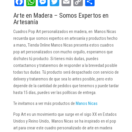
Fa
W
M
T
E
C
C
ce
ha
es
wi
m
op
o
Arte en Madera – Somos Expertos en
bo
ts
se
tt
ail
y
m
Artesanía
ok
A
ng
er
Li
pa
Cuadros Pop Art personalizados en madera, en Manos Nicas
pp
er
nk
rti
recuerda que somos expertos en artesanía y productos hecho
a mano, Tienda Online Manos Nicas presenta estos cuadros
r
pop art personalizados con mucho orgullo, esperamos que
disfrutes tú producto. Si tienes más dudas, puedes
contactarnos y trataremos de responder a la brevedad posible
todas tus dudas. Tú producto será despachado con servicio de
delivery y trataremos de que sea lo antes posible, pero esto
depende de la cantidad de pedidos que tenemos y puede tardar
hasta 15 días, puedes ver las políticas de entrega.
Te invitamos a ver más productos de
Manos Nicas
Pop Art es un movimiento que surge en el sigo XX en Estados
Unidos y Reino Unido, Manos Nicas se ha inspirado en el pop
art para crear este cuadro personalizado de arte en madera