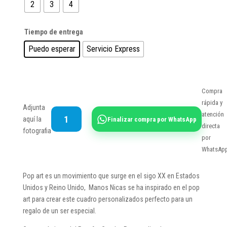
C$4,026.00
2
3
4
hasta
C$5,124.00
Tiempo de entrega
Puedo esperar
Servicio Express
Compra
rápida y
Adjunta
Cuadros
atención
aquí la
Finalizar compra por WhatsApp
Pop
directa
fotografia
Art
por
personalizados
WhatsAp
de
80
Pop art es un movimiento que surge en el sigo XX en Estados
x
Unidos y Reino Unido, Manos Nicas se ha inspirado en el pop
50
art para crear este cuadro personalizados perfecto para un
cm
regalo de un ser especial.
Colores