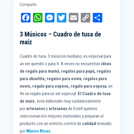
Comparte:
Fa
W
M
T
E
C
C
ce
ha
es
wi
m
op
o
3 Músicos – Cuadro de tusa de
bo
ts
se
tt
ail
y
m
maíz
ok
A
ng
er
Li
pa
pp
er
nk
rti
Cuadro de tusa. 3 músicos mediano, es especial para
r
un ser querido o para tí. A veces no encuentras
ideas
de regalo para mamá
,
regalos para papá, regalos
para abuelito, regalos para novia
,
regalos para
novio, regalo para esposo, regalo para esposa
, en
fin un regalo para un ser especial.
El Cuadro de tusa
de maíz.
esta elaborado muy cuidadosamente
por
artesanos
y
artesanas
de Estelí quienes
seleccionan los mejores materiales y preparan el
producto con un estricto control de
calidad
revisado
por
Manos Nicas.