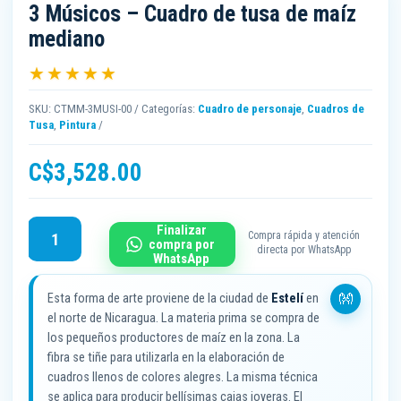
3 Músicos – Cuadro de tusa de maíz
mediano
★★★★★
SKU:
CTMM-3MUSI-00
Categorías:
Cuadro de personaje
,
Cuadros de
Tusa
,
Pintura
C$
3,528.00
3
Finalizar
Compra rápida y atención
compra por
Músicos
directa por WhatsApp
WhatsApp
-
Cuadro
Esta forma de arte proviene de la ciudad de
Estelí
en
de
el norte de Nicaragua. La materia prima se compra de
tusa
los pequeños productores de maíz en la zona. La
de
fibra se tiñe para utilizarla en la elaboración de
maíz
cuadros llenos de colores alegres. La misma técnica
mediano
se aplica para producir bellísimas cajas joyeras. El