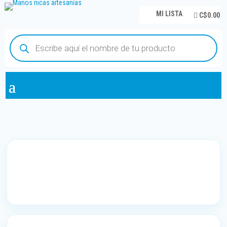
MI LISTA
C$0.00
Búsqueda
de
productos