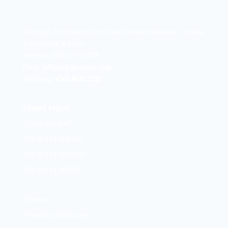
Dirección: Estelí Barrio Justo Flores Piedras Naturales 1 cuadra
al sur, media al oeste.
Telefono: (505) 2714 1228
Email:
infomn@plusnica.com
Whatsapp:
+
505 8632 5222
Compra segura
¿Cómo comprar?
¿Por qué es seguro?
¿Por qué es cómodo?
¿Por qué es rápido?
Políticas
Términos y condiciones