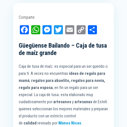
Comparte:
Fa
W
M
T
E
C
C
ce
ha
es
wi
m
op
o
Güegüense Bailando – Caja de tusa
bo
ts
se
tt
ail
y
m
de maíz grande
ok
A
ng
er
Li
pa
pp
er
nk
rti
Caja de tusa de maíz. es especial para un ser querido o
r
para tí. A veces no encuentras
ideas de regalo para
mamá
,
regalos para abuelito, regalos para novia
,
regalo para esposa
, en fin un regalo para un ser
especial. La caja de tusa
.
esta elaborado muy
cuidadosamente por
artesanos
y
artesanas
de Estelí.
quienes seleccionan los mejores materiales y preparan
el producto con un estricto control
de
calidad
revisado por
Manos Nicas.