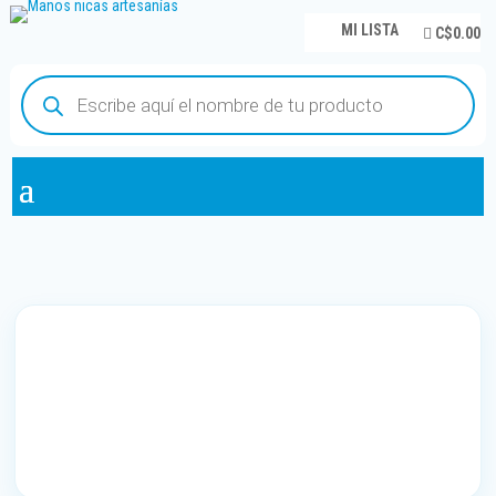
MI LISTA
C$0.00
Búsqueda
de
productos