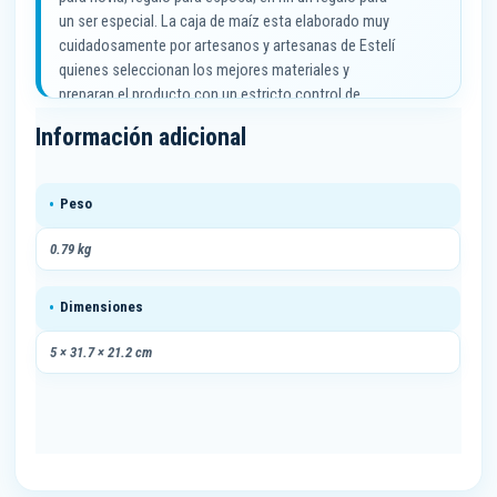
maíz
un ser especial. La caja de maíz esta elaborado muy
grande
cuidadosamente por artesanos y artesanas de Estelí
cantidad
quienes seleccionan los mejores materiales y
preparan el producto con un estricto control de
calidad revisado por Manos Nicas.
Información adicional
Peso
0.79 kg
Dimensiones
5 × 31.7 × 21.2 cm