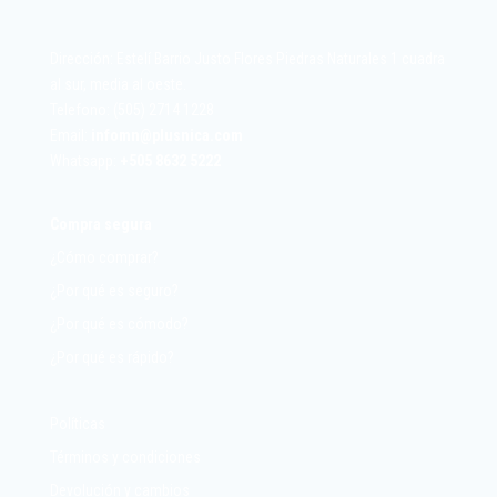
Dirección: Estelí Barrio Justo Flores Piedras Naturales 1 cuadra
al sur, media al oeste.
Telefono: (505) 2714 1228
Email:
infomn@plusnica.com
Whatsapp:
+
505 8632 5222
Compra segura
¿Cómo comprar?
¿Por qué es seguro?
¿Por qué es cómodo?
¿Por qué es rápido?
Políticas
Términos y condiciones
Devolución y cambios