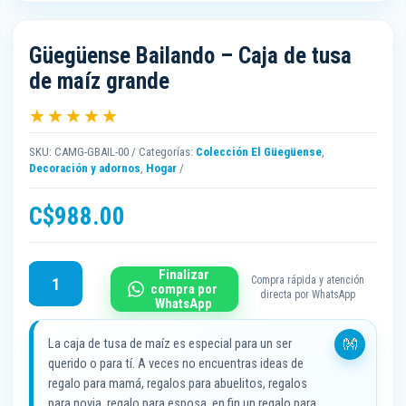
Güegüense Bailando – Caja de tusa
de maíz grande
★★★★★
SKU:
CAMG-GBAIL-00
Categorías:
Colección El Güegüense
,
Decoración y adornos
,
Hogar
C$
988.00
Güegüense
Finalizar
Compra rápida y atención
compra por
Bailando
directa por WhatsApp
WhatsApp
-
Caja
La caja de tusa de maíz es especial para un ser
de
querido o para tí. A veces no encuentras ideas de
tusa
regalo para mamá, regalos para abuelitos, regalos
de
para novia, regalo para esposa, en fin un regalo para