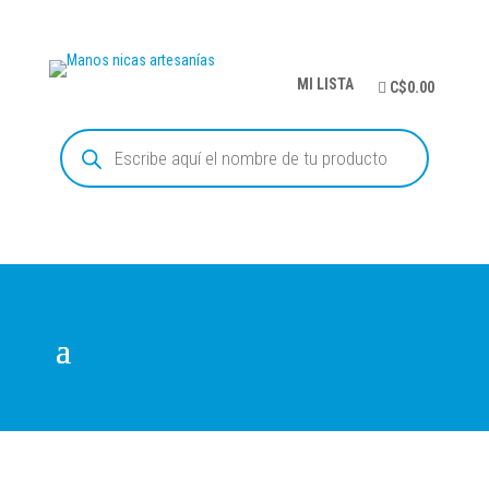
MI LISTA
C$0.00
Búsqueda
de
productos