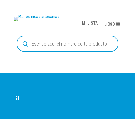
MI LISTA
C$0.00
Búsqueda
de
productos