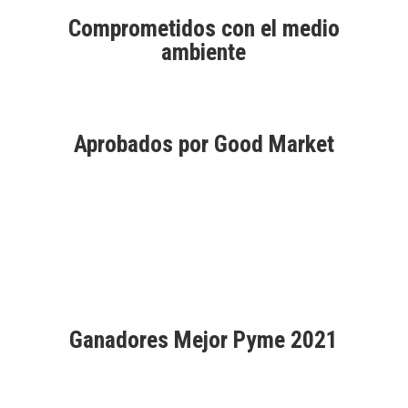
se
pueden
Comprometidos con el medio
elegir
ambiente
en
la
página
de
Aprobados por Good Market
producto
Ganadores Mejor Pyme 2021