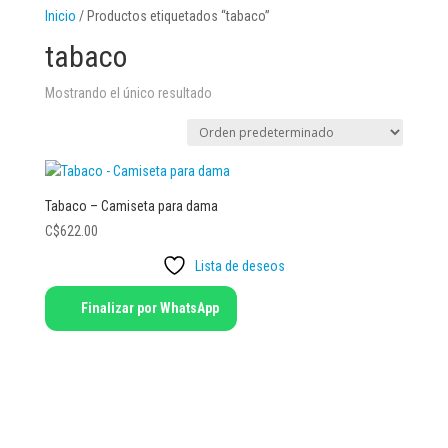
Inicio
/ Productos etiquetados “tabaco”
tabaco
Mostrando el único resultado
Tabaco – Camiseta para dama
C$
622.00
Lista de deseos
Este
Finalizar por WhatsApp
producto
tiene
múltiples
variantes.
Las
opciones