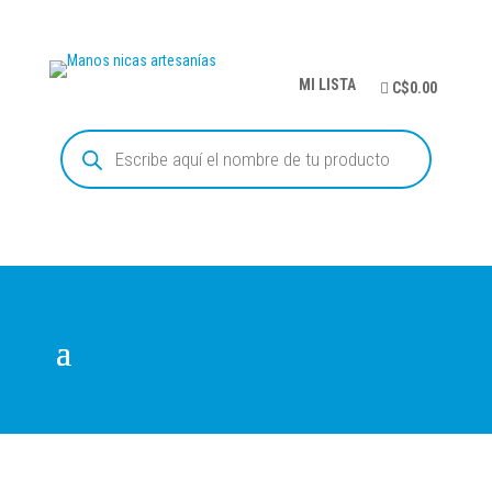
MI LISTA
C$0.00
Búsqueda
de
productos