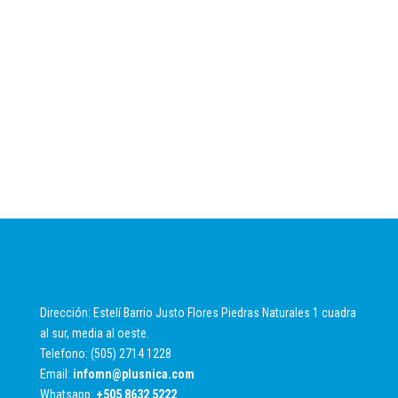
Dirección: Estelí Barrio Justo Flores Piedras Naturales 1 cuadra
al sur, media al oeste.
Telefono: (505) 2714 1228
Email:
infomn@plusnica.com
Whatsapp:
+
505 8632 5222