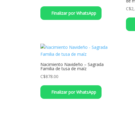
de m
C$
2
Finalizar por WhatsApp
Nacimiento Navideño – Sagrada
Familia de tusa de maíz
C$
878.00
Este
Finalizar por WhatsApp
producto
tiene
múltiples
variantes.
Las
opciones
se