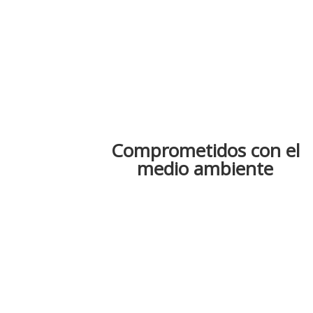
pueden
elegir
en
la
página
de
producto
Comprometidos con el
medio ambiente