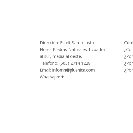
Dirección: Estelí Barrio Justo
Com
Flores Piedras Naturales 1 cuadra
¿Có
al sur, media al oeste.
¿Por
Telefono: (505) 2714 1228
¿Por
Email:
infomn@plusnica.com
¿Por
Whatsapp:
+
505 8632 5222