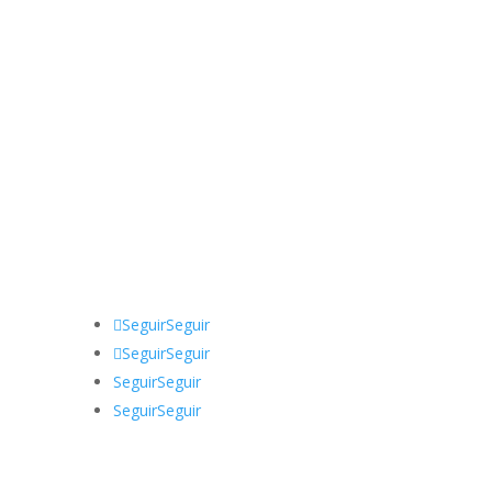
AYUDA
MI CUENTA
BLOG
TIENDA
CONTÁCTANOS
Siguenos
Seguir
Seguir
Seguir
Seguir
Seguir
Seguir
Seguir
Seguir