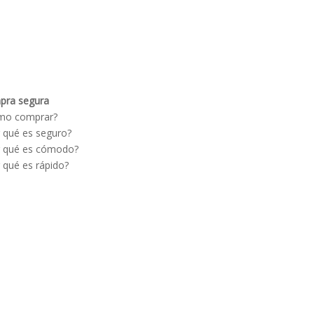
pra segura
Políticas
mo comprar?
Términos y condiciones
 qué es seguro?
Devolución y cambios
 qué es cómodo?
Políticas generales
 qué es rápido?
Pago en sucursal