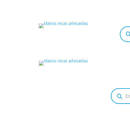
Búsq
de
prod
Búsqueda
de
productos