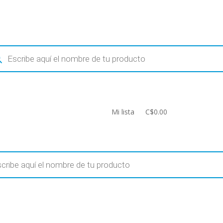
ueda
uctos
Mi lista
C$0.00