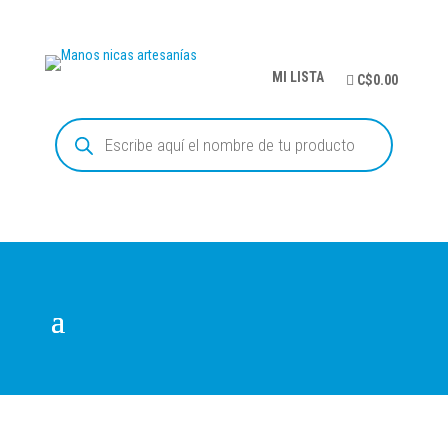
MI LISTA
C$0.00
Búsqueda
de
productos