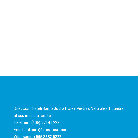
Dirección: Estelí Barrio Justo Flores Piedras Naturales 1 cuadra
al sur, media al oeste.
Telefono: (505) 2714 1228
Email:
infomn@plusnica.com
Whatsapp:
+
505 8632 5222