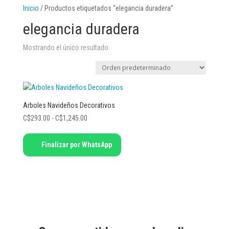
Inicio
/ Productos etiquetados “elegancia duradera”
elegancia duradera
Mostrando el único resultado
Arboles Navideños Decorativos
Rango
C$
293.00
-
C$
1,245.00
de
Este
precios:
Finalizar por WhatsApp
producto
desde
tiene
C$293.00
múltiples
hasta
variantes.
C$1,245.00
Las
opciones
se
pueden