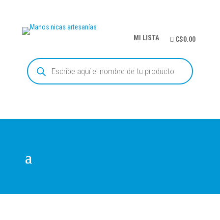
MI LISTA
C$0.00
Búsqueda
de
productos