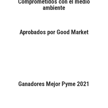
Comprometidos con el medio
elegir
ambiente
en
la
página
de
Aprobados por Good Market
producto
Ganadores Mejor Pyme 2021