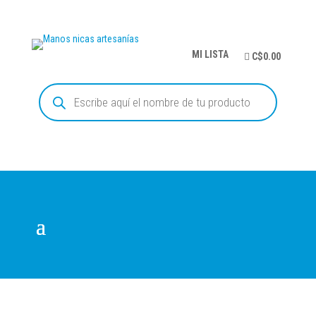
MI LISTA
C$0.00
Búsqueda
de
productos