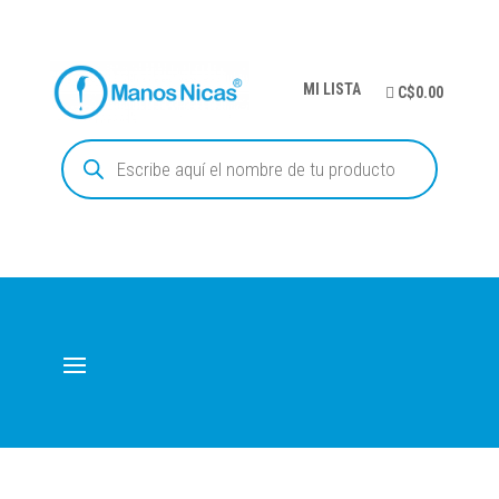
MI LISTA
C$0.00
Búsqueda
de
productos