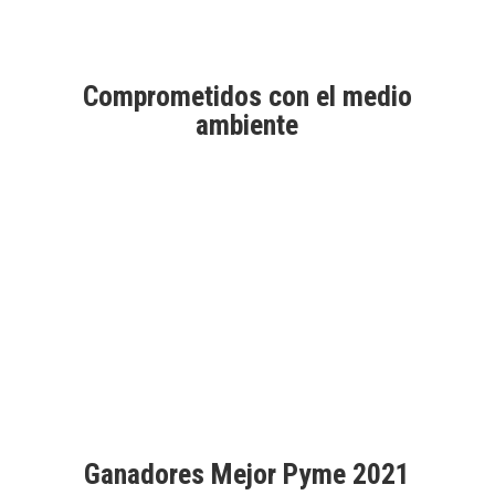
de
Las
producto
opciones
se
pueden
Comprometidos con el medio
elegir
ambiente
en
la
página
de
Aprobados por Good Market
producto
Ganadores Mejor Pyme 2021