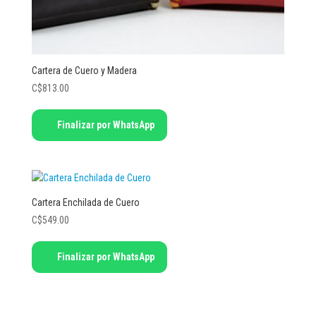
Cartera de Cuero y Madera
C$
813.00
Este
Finalizar por WhatsApp
producto
tiene
múltiples
variantes.
Las
Cartera Enchilada de Cuero
opciones
C$
549.00
se
pueden
Este
elegir
Finalizar por WhatsApp
producto
en
tiene
la
múltiples
página
variantes.