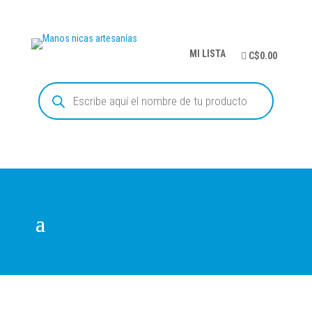
MI LISTA
C$0.00
Búsqueda
de
productos