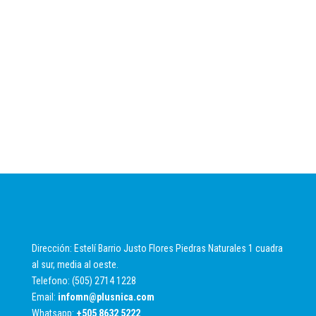
Dirección: Estelí Barrio Justo Flores Piedras Naturales 1 cuadra
al sur, media al oeste.
Telefono: (505) 2714 1228
Email:
infomn@plusnica.com
Whatsapp:
+
505 8632 5222