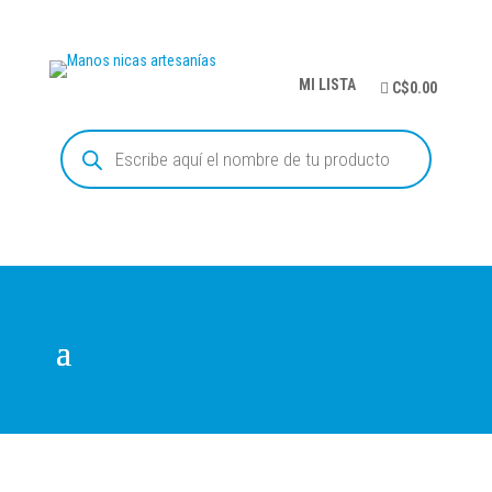
MI LISTA
C$0.00
Búsqueda
de
productos