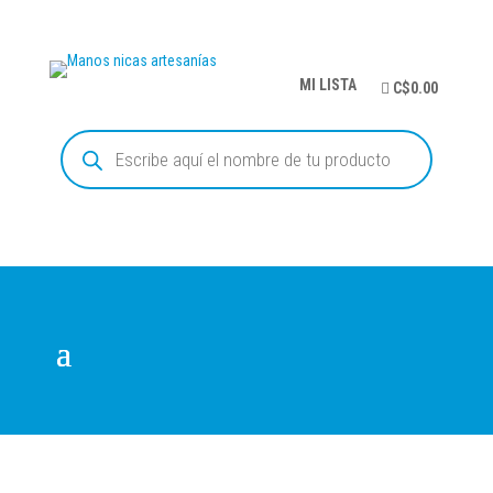
MI LISTA
C$0.00
Búsqueda
de
productos