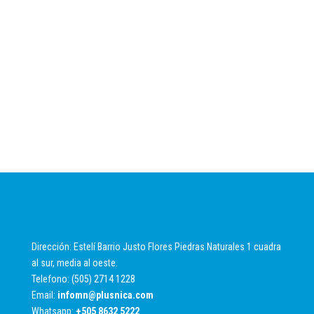
Dirección: Estelí Barrio Justo Flores Piedras Naturales 1 cuadra
al sur, media al oeste.
Telefono: (505) 2714 1228
Email:
infomn@plusnica.com
Whatsapp:
+
505 8632 5222