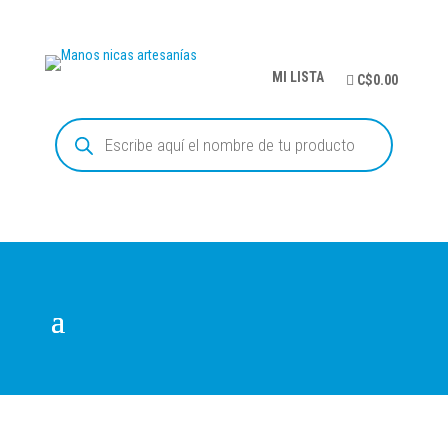
MI LISTA
C$0.00
Búsqueda
de
productos