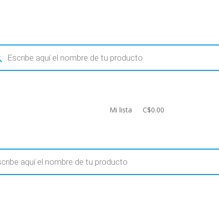
ueda
uctos
Mi lista
C$0.00