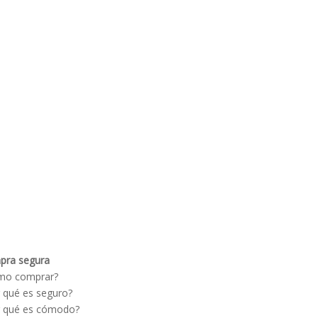
pra segura
Políticas
mo comprar?
Términos y condiciones
 qué es seguro?
Devolución y cambios
 qué es cómodo?
Políticas generales