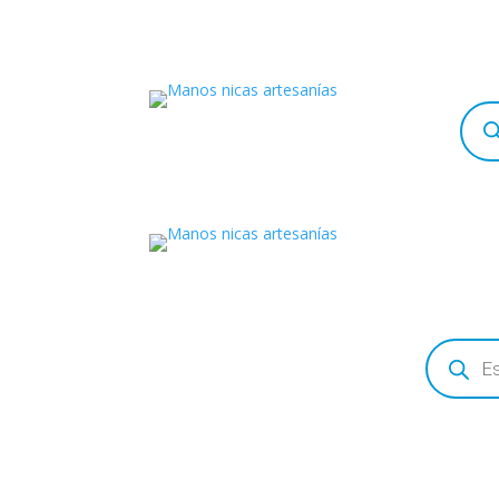
Búsq
de
prod
Búsqueda
de
productos