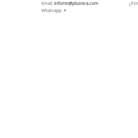
Email:
infomn@plusnica.com
¿Por
Whatsapp:
+
505 8632 5222
Desarrollada por
Alexander Sánchez