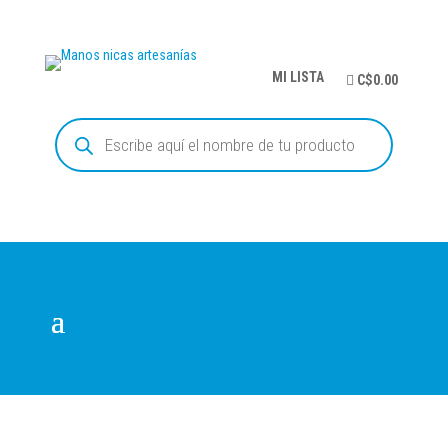
MI LISTA
C$0.00
Búsqueda
de
productos