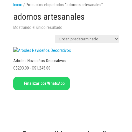
Inicio
/ Productos etiquetados “adornos artesanales”
adornos artesanales
Mostrando el único resultado
Arboles Navideños Decorativos
Rango
C$
293.00
-
C$
1,245.00
de
Este
precios:
Finalizar por WhatsApp
producto
desde
tiene
C$293.00
múltiples
hasta
variantes.
C$1,245.00
Las
opciones
se
pueden