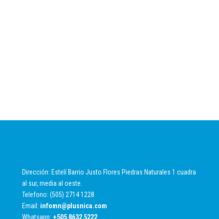
Dirección: Estelí Barrio Justo Flores Piedras Naturales 1 cuadra
al sur, media al oeste.
Telefono: (505) 2714 1228
Email:
infomn@plusnica.com
Whatsapp:
+
505 8632 5222