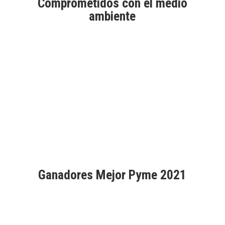
Comprometidos con el medio
elegir
ambiente
en
la
página
de
Aprobados por Good Market
producto
Ganadores Mejor Pyme 2021