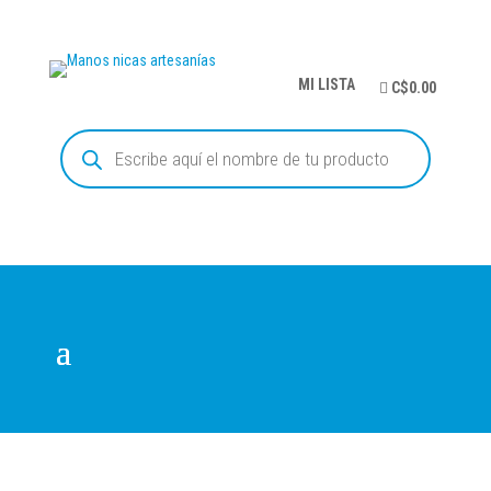
MI LISTA
C$0.00
Búsqueda
de
productos