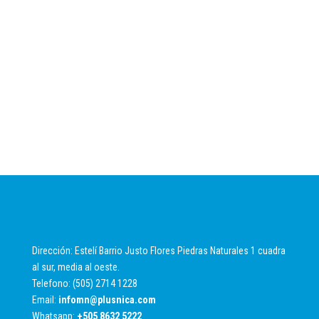
Dirección: Estelí Barrio Justo Flores Piedras Naturales 1 cuadra
al sur, media al oeste.
Telefono: (505) 2714 1228
Email:
infomn@plusnica.com
Whatsapp:
+
505 8632 5222