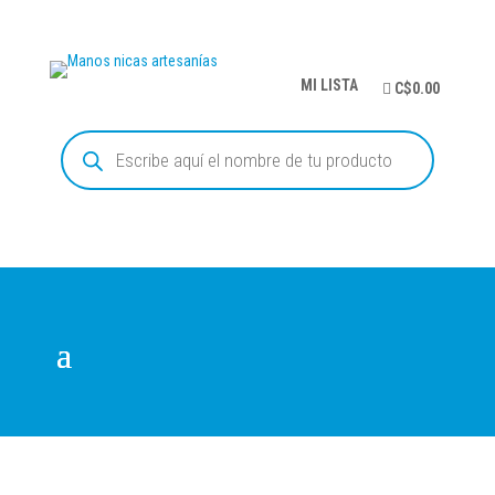
MI LISTA
C$0.00
Búsqueda
de
productos