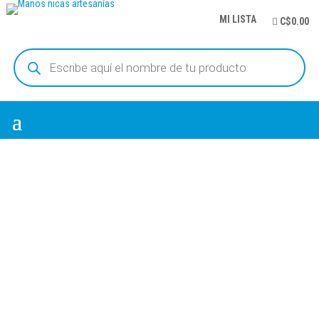
MI LISTA
C$0.00
Búsqueda
de
productos