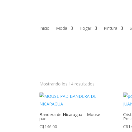
Inicio
Moda
Hogar
Pintura
S
Mostrando los 14 resultados
Bandera de Nicaragua – Mouse
Cris
pad
Posa
C$
146.00
C$
1