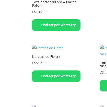
Taza personalizada – Macho
Ratón
C$
146.00
Finalizar por WhatsApp
Libretas de Fibran
Tort
C$
512.00
tusa
Este
C$
1
Finalizar por WhatsApp
producto
tiene
múltiples
variantes.
Las