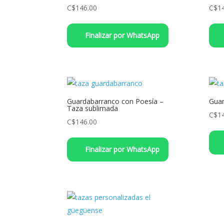
C$
146.00
C$
1
Finalizar por WhatsApp
Guardabarranco con Poesía –
Guar
Taza sublimada
C$
1
C$
146.00
Finalizar por WhatsApp