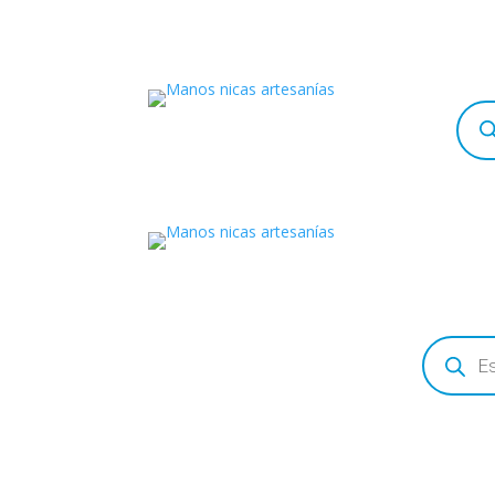
Búsq
de
prod
Búsqueda
de
productos