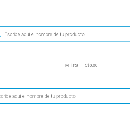
ueda
uctos
Mi lista
C$0.00