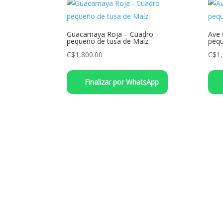
opciones
se
pueden
Guacamaya Roja – Cuadro
Ave 
pequeño de tusa de Maíz
pequ
elegir
C$
1,800.00
C$
1
en
la
página
Finalizar por WhatsApp
de
producto