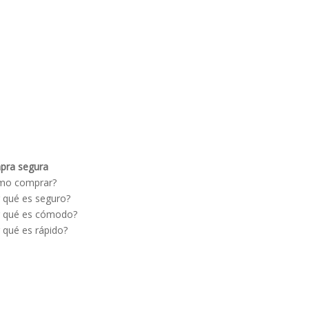
pra segura
Políticas
mo comprar?
Términos y condiciones
 qué es seguro?
Devolución y cambios
 qué es cómodo?
Políticas generales
 qué es rápido?
Pago en sucursal