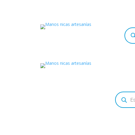
Búsq
de
prod
Búsqueda
de
productos