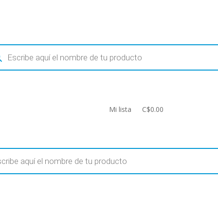
ueda
uctos
Mi lista
C$0.00