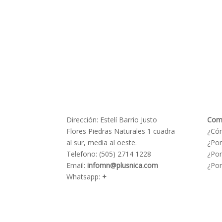
Dirección: Estelí Barrio Justo
Com
Flores Piedras Naturales 1 cuadra
¿Có
al sur, media al oeste.
¿Por
Telefono: (505) 2714 1228
¿Por
Email:
infomn@plusnica.com
¿Por
Whatsapp:
+
505 8632 5222